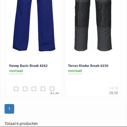
Havep Basic Broek 8262
Terrax Kinder Broek 6230
voorraad
voorraad
37,60
24,38
45,50
29,50
1
Totaal 6 producten