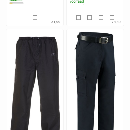
voorraad
25,62
62,40
31,00
75,50