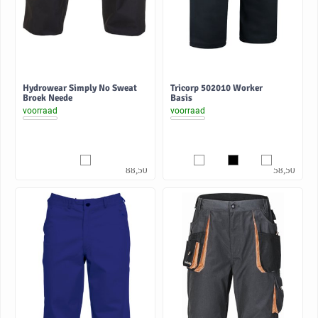
Hydrowear Simply No Sweat
Tricorp 502010 Worker
Broek Neede
Basis
voorraad
voorraad
73,14
48,35
88,50
58,50