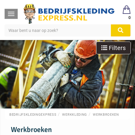
Toggle
0
navigation
Filters
BEDRIJFSKLEDINGEXPRESS
WERKKLEDING
WERKBROEKEN
Werkbroeken