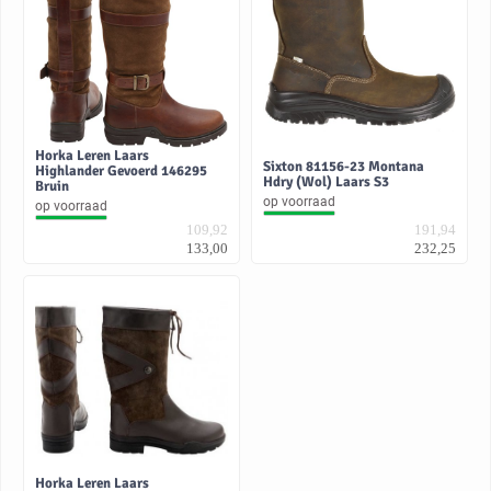
Horka Leren Laars
Sixton 81156-23 Montana
Highlander Gevoerd 146295
Hdry (Wol) Laars S3
Bruin
op voorraad
op voorraad
109,92
191,94
133,00
232,25
Horka Leren Laars