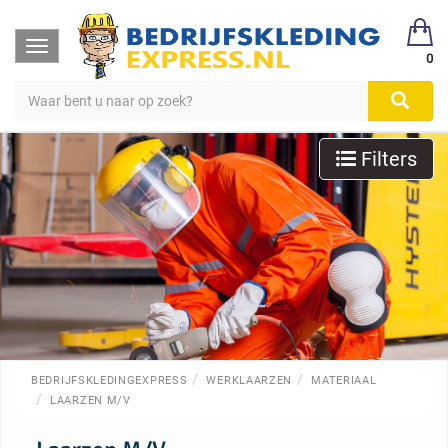
Toggle
0
navigation
Filters
BEDRIJFSKLEDINGEXPRESS
WERKLAARZEN
MATERIAAL
LAARZEN M/V