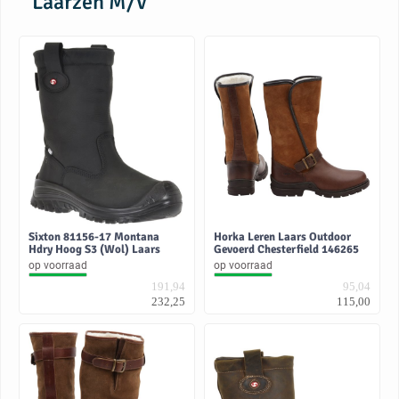
Laarzen M/V
Sixton 81156-17 Montana
Horka Leren Laars Outdoor
Hdry Hoog S3 (Wol) Laars
Gevoerd Chesterfield 146265
op voorraad
op voorraad
191,94
95,04
232,25
115,00