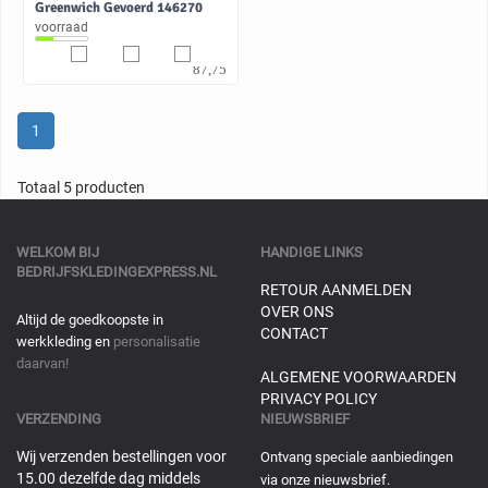
Greenwich Gevoerd 146270
voorraad
72,52
87,75
1
Totaal 5 producten
WELKOM BIJ
HANDIGE LINKS
BEDRIJFSKLEDINGEXPRESS.NL
RETOUR AANMELDEN
OVER ONS
Altijd de goedkoopste in
CONTACT
werkkleding en
personalisatie
daarvan!
ALGEMENE VOORWAARDEN
PRIVACY POLICY
VERZENDING
NIEUWSBRIEF
Wij verzenden bestellingen voor
Ontvang speciale aanbiedingen
15.00 dezelfde dag middels
via onze nieuwsbrief.