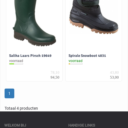
Saliha Laars Pirsch 19649
Spirale Snowboot 4831
voorraad
voorraad
78,10
43,80
94,50
53,00
1
Totaal 4 producten
WELKOM BIJ
HANDIGE LINKS