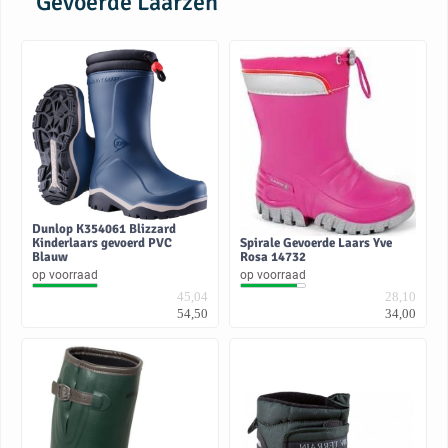
Gevoerde Laarzen
Dunlop K354061 Blizzard
Kinderlaars gevoerd PVC
Spirale Gevoerde Laars Yve
Blauw
Rosa 14732
op voorraad
op voorraad
45,04
28,10
54,50
34,00