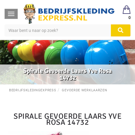
Toggle
0
navigation
Spirale Gevoerde Laars Yve Rosa
14732
BEDRIJFSKLEDINGEXPRESS
GEVOERDE WERKLAARZEN
SPIRALE GEVOERDE LAARS YVE
ROSA 14732