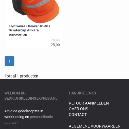
Hydrowear Beaver Hi-Vis
Wintercap Ankara
nabestellen
20,66
25,00
1
Totaal 1 producten
WELKOM BIJ
HANDIGE LINKS
BEDRIJFSKLEDINGEXPRESS.NL
RETOUR AANMELDEN
OVER ONS
Altijd de goedkoopste in
CONTACT
werkkleding en
personalisatie
daarvan!
ALGEMENE VOORWAARDEN