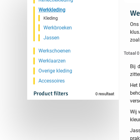
Werkkleding
We
Kleding
Ons
Werkbroeken
klus
Jassen
zoa
Werkschoenen
Totaal 0
Werklaarzen
Bij 
Overige kleding
zitt
Accessoires
Het 
Product filters
beho
0 resultaat
vers
Wij 
kleu
Jas
prak