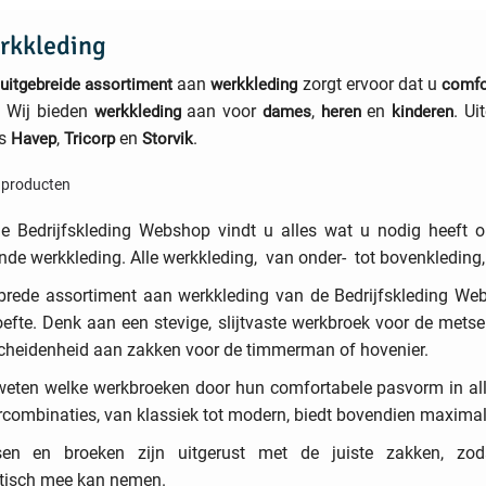
rkkleding
aan
zorgt ervoor dat u
uitgebreide
assortiment
werkkleding
comfo
. Wij bieden
aan voor
,
en
. U
werkkleding
dames
heren
kinderen
ls
,
en
.
Havep
Tricorp
Storvik
 producten
de Bedrijfskleding Webshop vindt u alles wat u nodig heeft
ende werkkleding. Alle werkkleding, van onder- tot bovenkleding,
brede assortiment aan
werkkleding
van de
Bedrijfskleding We
efte. Denk aan een stevige, slijtvaste werkbroek voor de
metse
cheidenheid aan zakken voor de timmerman of
hovenier
.
weten welke werkbroeken door hun comfortabele pasvorm in alle
rcombinaties, van klassiek tot modern, biedt bovendien maxima
sen en broeken zijn uitgerust met de juiste zakken, zoda
tisch
mee
kan nemen.