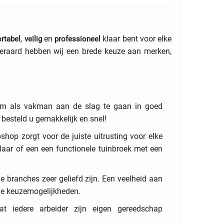
,
en
klaar bent voor elke
rtabel
veilig
professioneel
iteraard hebben wij een brede keuze aan merken,
 om als vakman aan de slag te gaan in goed
 besteld u gemakkelijk en snel!
bshop
zo
rgt v
oor de juiste uitrusting
voor
elke
laar
of
e
en
ee
n
f
unctionele tuinbroek met een
 branches zeer geliefd zijn. Een veelheid aan
le keuzemogelijkheden.
t iedere arbeider zijn eigen gereedschap