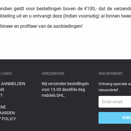
ndien geldt voor bestellingen boven de €100,- dat de verzendin
kleding uit en u ontvangt deze (indien voorradig) al binnen twe
ineer en profiteer van de aanbiedingen!
 LINKS
VERZENDING
NIEUWSBRIEF
 AANMELDEN
Wij verzenden bestellingen
Ontvang speciale a
NS
voor 15.00 dezelfde dag
nieuwsbrief.
T
middels DHL.
ENE
AARDEN
SUB
 POLICY