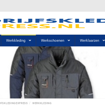
Werkkleding
Werkschoenen
Werklaarzen
JFSKLEDINGEXPRESS
WERKKLEDING