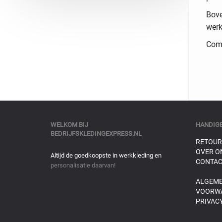
Bove
werk
Comb
WELKOM BIJ
HANDIGE
BEDRIJFSKLEDINGEXPRESS.NL
RETOUR
OVER O
Altijd de goedkoopste in werkkleding en
CONTAC
personalisatie daarvan!
ALGEM
VOORW
PRIVACY