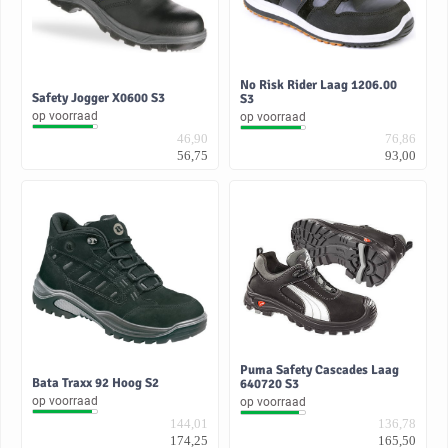
No Risk Rider Laag 1206.00
Safety Jogger X0600 S3
S3
op voorraad
op voorraad
46,90
76,86
56,75
93,00
Puma Safety Cascades Laag
Bata Traxx 92 Hoog S2
640720 S3
op voorraad
op voorraad
144,01
136,78
174,25
165,50