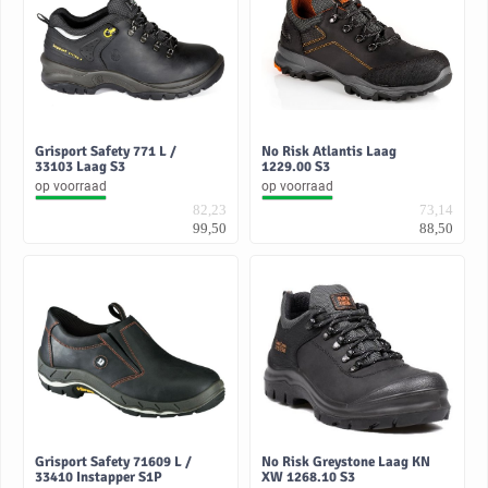
Grisport Safety 771 L /
No Risk Atlantis Laag
33103 Laag S3
1229.00 S3
op voorraad
op voorraad
82,23
73,14
99,50
88,50
Grisport Safety 71609 L /
No Risk Greystone Laag KN
33410 Instapper S1P
XW 1268.10 S3