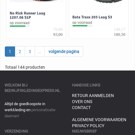
No Risk Runner Laag
Bata Traxx 203 Laag S3
1207.06 S1P
op voorraad
op voorraad
76,86
149,17
93,00
180,50
1
2
3
..
volgende pagina
Totaal 144 producten
WELKOM BIJ
HANDIGE LINKS
BEDRIJFSKLEDINGEXPRESS.NL
RETOUR AANMELDEN
OVER ONS
Altijd de goedkoopste in
CONTACT
werkkleding en
personalisatie
daarvan!
ALGEMENE VOORWAARDEN
PRIVACY POLICY
VERZENDING
NIEUWSBRIEF