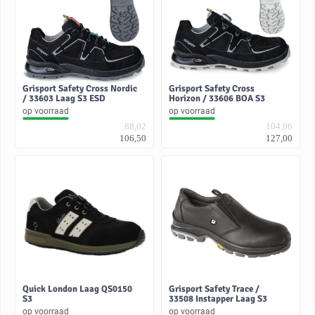
Grisport Safety Cross Nordic
Grisport Safety Cross
/ 33603 Laag S3 ESD
Horizon / 33606 BOA S3
op voorraad
op voorraad
88,02
104,96
106,50
127,00
Quick London Laag QS0150
Grisport Safety Trace /
S3
33508 Instapper Laag S3
op voorraad
op voorraad