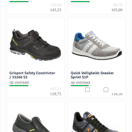
120,04
86,78
145,25
105,00
Grisport Safety Constrictor
Quick Veiligheids Sneaker
/ 33266 S3
Sprint S1P
op voorraad
op voorraad
107,23
96,28
129,75
116,50