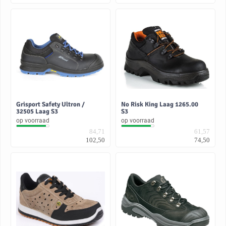
Grisport Safety Ultron /
No Risk King Laag 1265.00
32505 Laag S3
S3
op voorraad
op voorraad
84,71
61,57
102,50
74,50