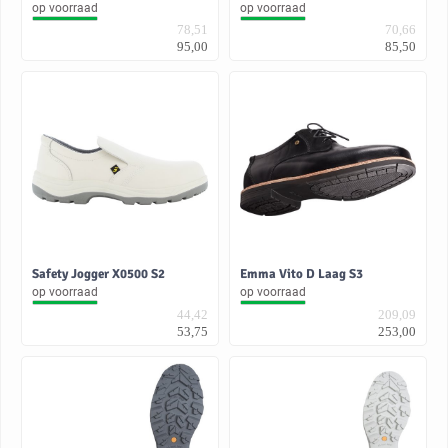
op voorraad
op voorraad
78,51
70,66
95,00
85,50
Safety Jogger X0500 S2
Emma Vito D Laag S3
op voorraad
op voorraad
44,42
209,09
53,75
253,00