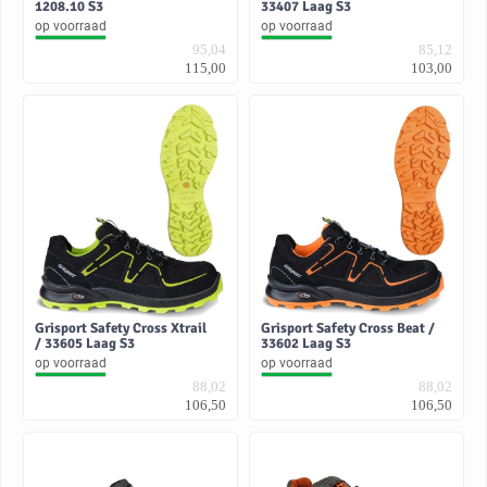
1208.10 S3
33407 Laag S3
op voorraad
op voorraad
95,04
85,12
115,00
103,00
Grisport Safety Cross Xtrail
Grisport Safety Cross Beat /
/ 33605 Laag S3
33602 Laag S3
op voorraad
op voorraad
88,02
88,02
106,50
106,50