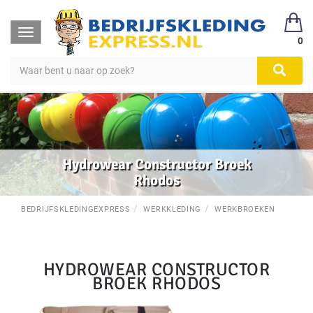
Toggle
0
navigation
Hydrowear Constructor Broek
Rhodos
BEDRIJFSKLEDINGEXPRESS
WERKKLEDING
WERKBROEKEN
HYDROWEAR CONSTRUCTOR
BROEK RHODOS