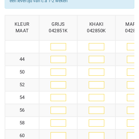
een levertijd van c.a 1-2 weken
KLEUR
GRIJS
KHAKI
MARI
MAAT
042851K
042850K
04285
44
50
52
54
56
58
60