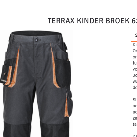
TERRAX KINDER BROEK 6
Ki
On
on
fu
vo
Jo
wa
do
St
ac
ac
za
ta
? 