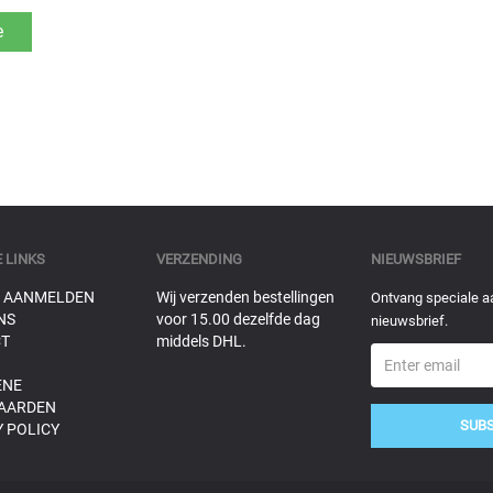
 LINKS
VERZENDING
NIEUWSBRIEF
 AANMELDEN
Wij verzenden bestellingen
Ontvang speciale a
NS
voor 15.00 dezelfde dag
nieuwsbrief.
T
middels DHL.
ENE
AARDEN
SUB
 POLICY