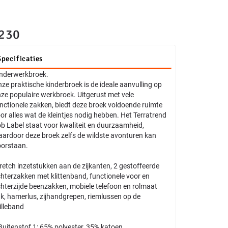
230
Specificaties
nderwerkbroek.
ze praktische kinderbroek is de ideale aanvulling op
ze populaire werkbroek. Uitgerust met vele
nctionele zakken, biedt deze broek voldoende ruimte
or alles wat de kleintjes nodig hebben. Het Terratrend
b Label staat voor kwaliteit en duurzaamheid,
ardoor deze broek zelfs de wildste avonturen kan
orstaan.
retch inzetstukken aan de zijkanten, 2 gestoffeerde
hterzakken met klittenband, functionele voor en
hterzijde beenzakken, mobiele telefoon en rolmaat
k, hamerlus, zijhandgrepen, riemlussen op de
illeband
Buitenstof 1: 65% polyester, 35% katoen