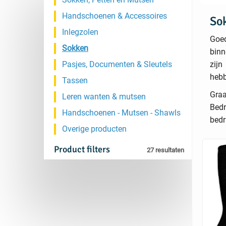
Handschoenen & Accessoires
So
Inlegzolen
Goed
Sokken
binn
Pasjes, Documenten & Sleutels
zijn
hebb
Tassen
Graa
Leren wanten & mutsen
Bedr
Handschoenen - Mutsen - Shawls
bedr
Overige producten
Product filters
27 resultaten