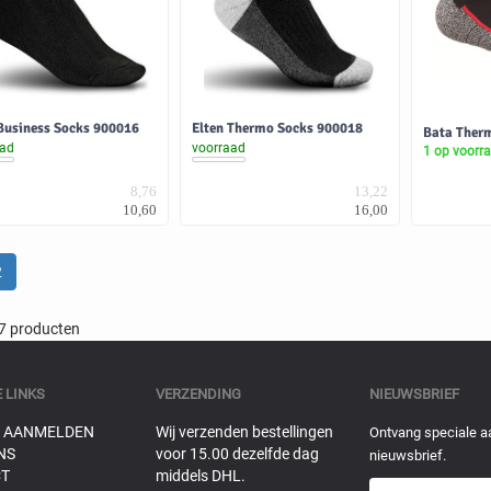
Business Socks 900016
Elten Thermo Socks 900018
Bata Ther
aad
voorraad
1 op voorr
8,76
13,22
10,60
16,00
2
27 producten
 LINKS
VERZENDING
NIEUWSBRIEF
 AANMELDEN
Wij verzenden bestellingen
Ontvang speciale a
NS
voor 15.00 dezelfde dag
nieuwsbrief.
T
middels DHL.