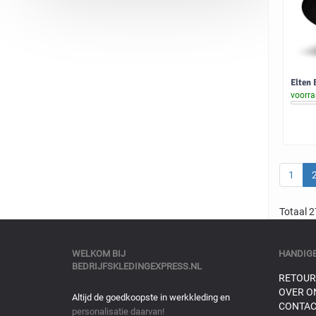
Elten 
voorr
1
Totaal 
WELKOM BIJ
HANDIGE
BEDRIJFSKLEDINGEXPRESS.NL
RETOUR
OVER O
Altijd de goedkoopste in werkkleding en
CONTAC
personalisatie daarvan!