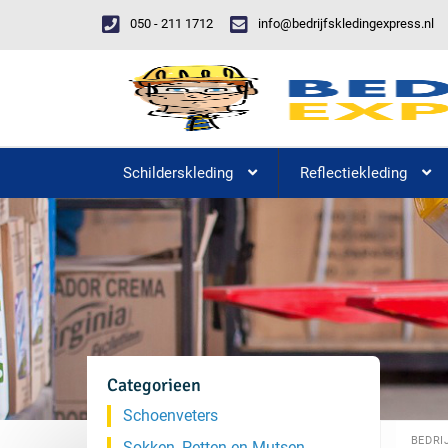
050 - 211 1712
info@bedrijfskledingexpress.nl
Schilderskleding
Reflectiekleding
Categorieen
Schoenveters
BEDRI
Sokken, Petten en Mutsen