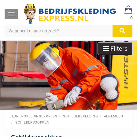
Toggle
0
navigation
Filters
BEDRIJFSKLEDINGEXPRESS
SCHILDERSKLEDING
ALGEMEEN
SCHILDERSSOKKEN