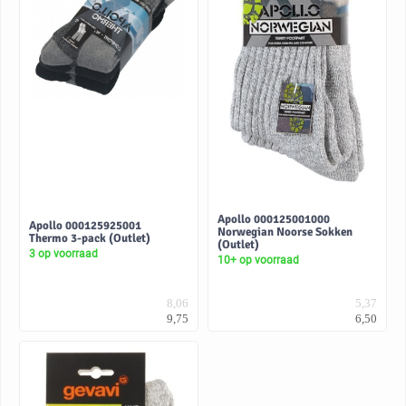
Apollo 000125001000
Apollo 000125925001
Norwegian Noorse Sokken
Thermo 3-pack (Outlet)
(Outlet)
3 op voorraad
10+ op voorraad
8,06
5,37
9,75
6,50