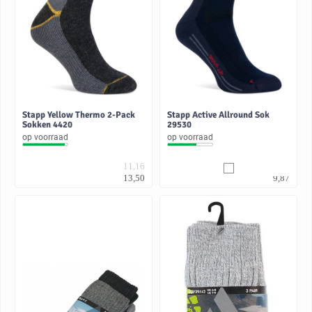
Stapp Yellow Thermo 2-Pack
Stapp Active Allround Sok
Sokken 4420
29530
op voorraad
op voorraad
11,16
8,16
13,50
9,87