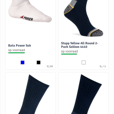
Stapp Yellow All Round 2-
Bata Power Sok
Pack Sokken 4410
op voorraad
op voorraad
7,85
5,58
9,50
6,75