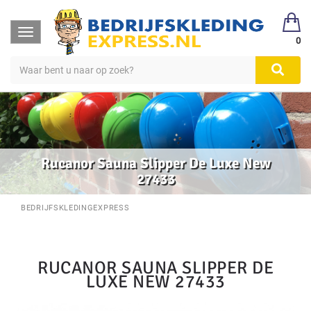
Toggle
0
navigation
Rucanor Sauna Slipper De Luxe New
27433
BEDRIJFSKLEDINGEXPRESS
RUCANOR SAUNA SLIPPER DE
LUXE NEW 27433