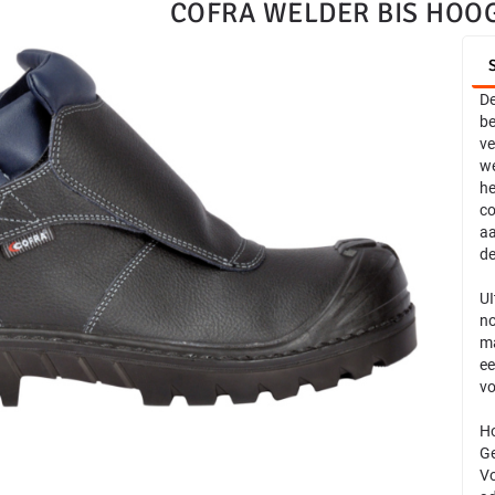
COFRA WELDER BIS HOOG
De
be
ve
we
he
co
aa
de
UI
no
ma
ee
vo
Ho
Ge
Vo