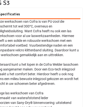
 S3
Specificaties
ze werkschoen van Cofra is van PU-zool die
schermt tot wel 300°C, overneus en
iligheidssluiting. Want Cofra heeft nu ook een las
rkschoen voor al uw laswerkzaamheden. Hiermee
eft u een solide en robuuste werkschoen met een
mfortabel voetbed. Vuurbestendige naden en een
npasbare velcro klittenband sluiting. Daardoor kunt u
 werkschoen gemakkelijk aan en uittrekken.
teraard kunt u het lopen in de Cofra Welder lasschoen
g aangenamer maken. Door een Eco-tech inlegzool
akt u het comfort beter. Hierdoor heeft u ook nog
ns een milieu bewuste inlegzool gekozen en wordt het
cht in uw schoenen beter afgedreven.
ge las werkschoen van Cofra
maakt van waterafstotend leder
orzien van Sany-Dry® binnenvoering: uitstekend