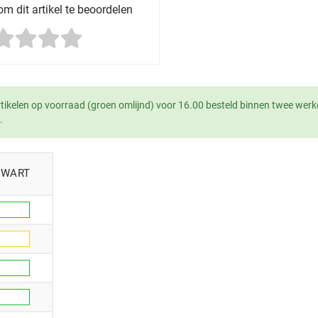
m dit artikel te beoordelen
tikelen op voorraad (groen omlijnd) voor 16.00 besteld binnen twee werk
.
ZWART