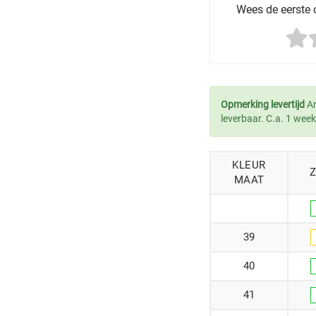
Wees de eerste o
Opmerking levertijd
Ar
leverbaar. C.a. 1 week
KLEUR
MAAT
39
40
41