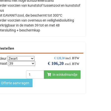
demend met hoge schuurweerstand
rder voorzien van kunststof tussenzool en kunststof
eus
t EAVANIT-zool, die beschermt tot 300°C
rder voorzien van overneus en veiligheidssluiting
rkrijgbaar in de maten 39 tot en met 48
tersluiting + beschermkap
Bestellen
incl. BTW
kleur
€
128,50
€
106,20
maat
excl. BTW
In winkelmandje
Offerte aanvragen