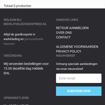
Totaal 0 producten
WELKOM BIJ
HANDIGE LINKS
BEDRIJFSKLEDINGEXPRESS.NL
RETOUR AANMELDEN
OVER ONS
Altijd de goedkoopste in
CONTACT
werkkleding en
personalisatie
daarvan!
ALGEMENE VOORWAARDEN
PRIVACY POLICY
VERZENDING
NIEUWSBRIEF
Wij verzenden bestellingen voor
Ontvang speciale aanbiedingen
15.00 dezelfde dag middels
via onze nieuwsbrief.
DHL.
SUBSCRIBE NOW
OPENINGSTIJDEN