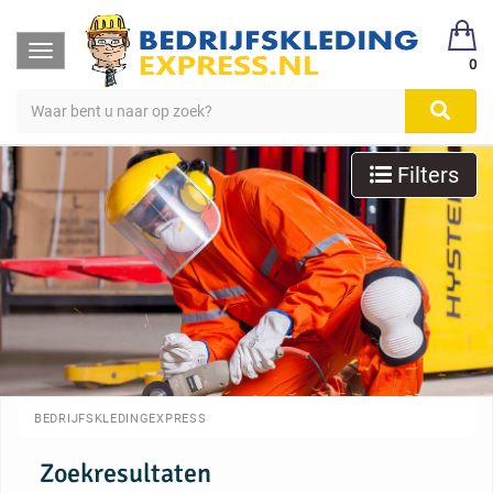
Toggle
0
navigation
Filters
BEDRIJFSKLEDINGEXPRESS
Zoekresultaten