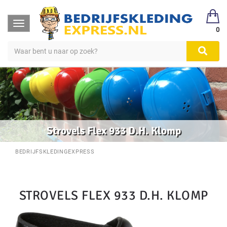
Toggle
0
navigation
Strovels Flex 933 D.H. Klomp
BEDRIJFSKLEDINGEXPRESS
STROVELS FLEX 933 D.H. KLOMP