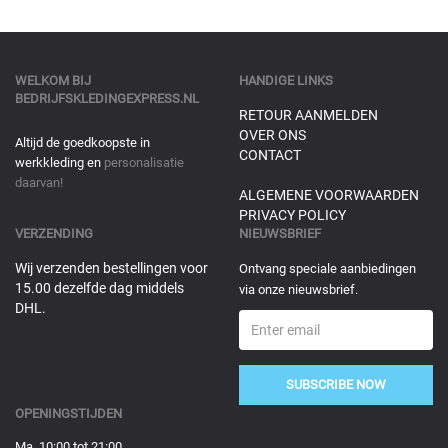
WELKOM BIJ
HANDIGE LINKS
BEDRIJFSKLEDINGEXPRESS.NL
RETOUR AANMELDEN
OVER ONS
Altijd de goedkoopste in
CONTACT
werkkleding en
personalisatie
daarvan!
ALGEMENE VOORWAARDEN
PRIVACY POLICY
VERZENDING
NIEUWSBRIEF
Wij verzenden bestellingen voor
Ontvang speciale aanbiedingen
15.00 dezelfde dag middels
via onze nieuwsbrief.
DHL.
SUBSCRIBE NOW
OPENINGSTIJDEN
Ma 10:00 tot 21:00