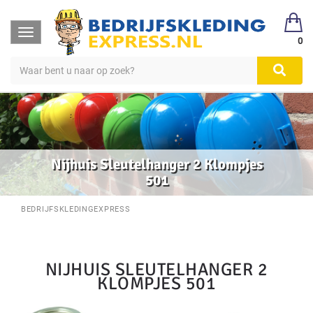
Toggle
0
navigation
Nijhuis Sleutelhanger 2 Klompjes
501
BEDRIJFSKLEDINGEXPRESS
NIJHUIS SLEUTELHANGER 2
KLOMPJES 501