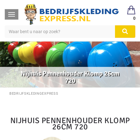
Toggle
0
navigation
Nijhuis Pennenhouder Klomp 26cm
720
BEDRIJFSKLEDINGEXPRESS
NIJHUIS PENNENHOUDER KLOMP
26CM 720