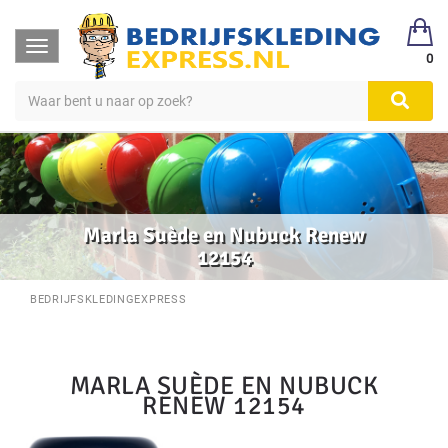
Toggle
0
navigation
Marla Suède en Nubuck Renew
12154
BEDRIJFSKLEDINGEXPRESS
MARLA SUÈDE EN NUBUCK
RENEW 12154