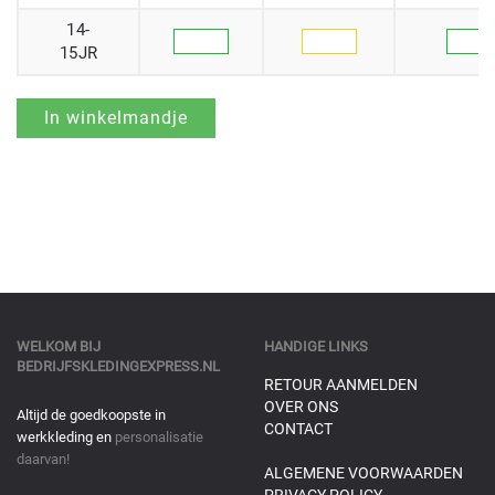
14-
15JR
WELKOM BIJ
HANDIGE LINKS
BEDRIJFSKLEDINGEXPRESS.NL
RETOUR AANMELDEN
OVER ONS
Altijd de goedkoopste in
CONTACT
werkkleding en
personalisatie
daarvan!
ALGEMENE VOORWAARDEN
PRIVACY POLICY