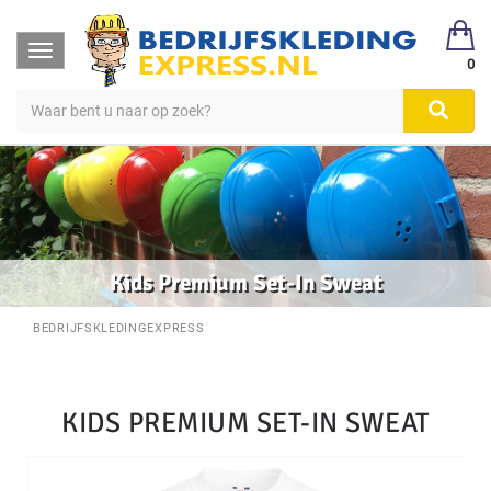
Toggle
0
navigation
Kids Premium Set-In Sweat
BEDRIJFSKLEDINGEXPRESS
KIDS PREMIUM SET-IN SWEAT