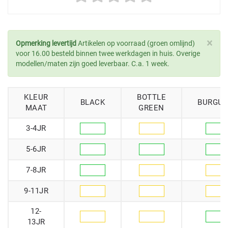
×
Opmerking levertijd
Artikelen op voorraad (groen omlijnd)
voor 16.00 besteld binnen twee werkdagen in huis. Overige
modellen/maten zijn goed leverbaar. C.a. 1 week.
KLEUR
BOTTLE
BLACK
BURGU
MAAT
GREEN
3-4JR
5-6JR
7-8JR
9-11JR
12-
13JR