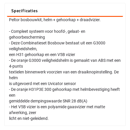
Specificaties
Peltor bosbouwkit, helm + gehoorkap + draadvizier.
- Compleet systeem voor hoofd-, gelaat- en
gehoorbescherming
- Deze Combinatieset Bosbouw bestaat uit een G3000
veiligheidshelm,
een H31 gehoorkap en een V5B vizier
- De oranje G3000 veiligheidshelm is gemaakt van ABS met een
4-punts
textielen binnenwerk voorzien van een draaiknopinstelling. De
helm
is uitgevoerd met een Uvicator sensor
- De oranje H31P3E 300 gehoorkap met helmbevestiging heeft
een
gemiddelde dempingswaarde SNR 28 dB(A)
- Het V5B vizier is een polyamide gaasvizier met matte
afwerking, zeer
licht en niet-geleidend.