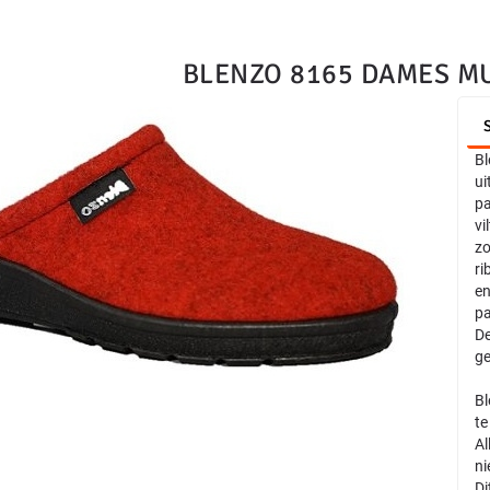
BLENZO 8165 DAMES M
Bl
ui
pa
vi
zo
ri
en
pa
De
ge
Bl
te
Al
ni
Di