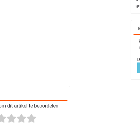
ge
D
m dit artikel te beoordelen