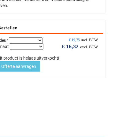
ven.
Bestellen
incl. BTW
kleur
€
19,75
€
16,32
maat
excl. BTW
it product is helaas uitverkocht!
Offerte aanvragen