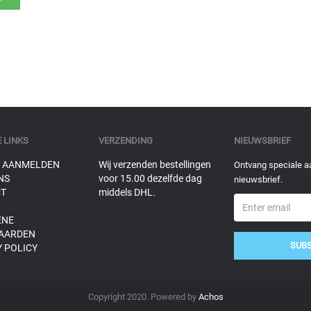
 LINKS
VERZENDING
NIEUWSBRIEF
 AANMELDEN
Wij verzenden bestellingen
Ontvang speciale a
NS
voor 15.00 dezelfde dag
nieuwsbrief.
T
middels DHL.
ENE
AARDEN
SUB
 POLICY
Copyright 2020. Powered by
Achos