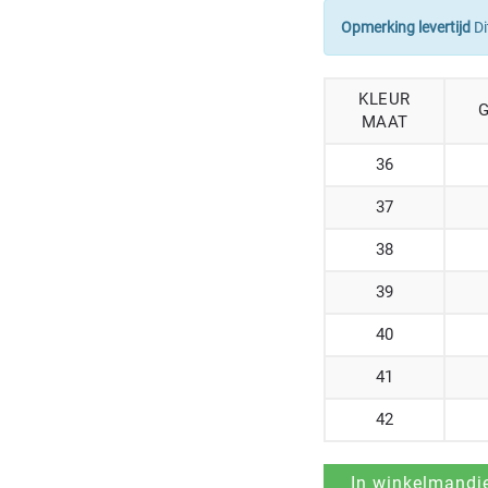
Opmerking levertijd
Di
KLEUR
G
MAAT
36
37
38
39
40
41
42