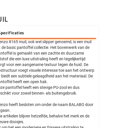
UIL
Specificaties
enzo 8165 muil, ook wel slipper genoemd, is een muil
t de basic pantoffel collectie. Het bovenwerk van de
ntoffel is gemaakt van een zachte en duurzame
ltstof die een luxe uitstraling heeft en tegelijkertijd
rgt voor een aangename textuur tegen de huid. De
bstructuur voegt visuele interesse toe aan het ontwerp
 biedt een subtiele gelaagdheid aan het materiaal. De
ntoffel heeft een open hak.
ze pantoffel heeft een stevige PU-zool en dus
schikt voor zowel binnen- als buitengebruik.
enzo heeft besloten om onder de naam BALABO door
 gaan.
le artikelen blijven hetzelfde, behalve het merk en de
euwe doosjes.
t om het een modernere en frissere uitstraling te