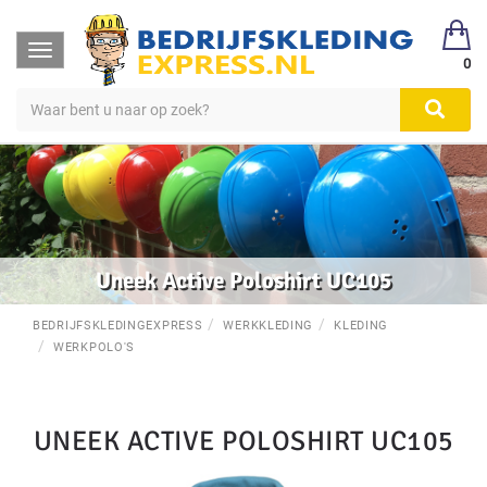
Toggle
0
navigation
Uneek Active Poloshirt UC105
BEDRIJFSKLEDINGEXPRESS
WERKKLEDING
KLEDING
WERKPOLO'S
UNEEK ACTIVE POLOSHIRT UC105