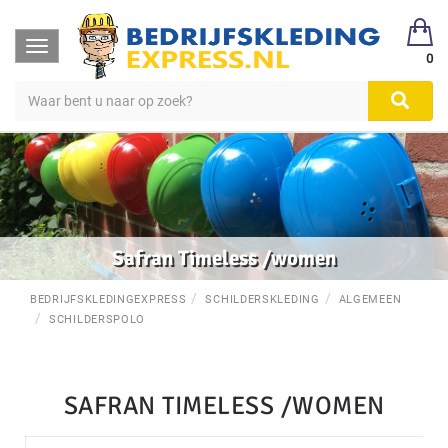
Toggle
0
navigation
Safran Timeless /women
BEDRIJFSKLEDINGEXPRESS
SCHILDERSKLEDING
ALGEMEEN
SCHILDERSPOLO
SAFRAN TIMELESS /WOMEN