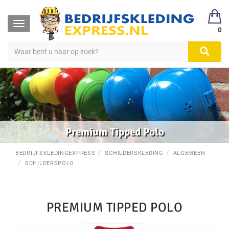
Toggle
0
navigation
Premium Tipped Polo
BEDRIJFSKLEDINGEXPRESS
SCHILDERSKLEDING
ALGEMEEN
SCHILDERSPOLO
PREMIUM TIPPED POLO