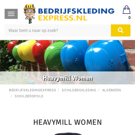
Toggle
0
navigation
Heavymill Women
BEDRIJFSKLEDINGEXPRESS
SCHILDERSKLEDING
ALGEMEEN
SCHILDERSPOLO
HEAVYMILL WOMEN