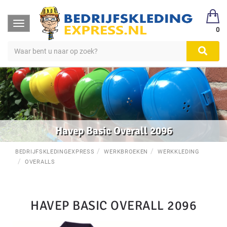
Toggle
0
navigation
Havep Basic Overall 2096
BEDRIJFSKLEDINGEXPRESS
WERKBROEKEN
WERKKLEDING
OVERALLS
HAVEP BASIC OVERALL 2096