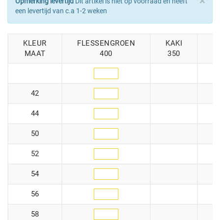
×
Opmerking levertijd
Dit artikel is niet op voorraad en heeft
een levertijd van c.a 1-2 weken
KLEUR
FLESSENGROEN
KAKI
K
MAAT
400
350
42
44
50
52
54
56
58