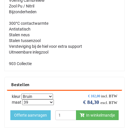
Voering Cambrelle®
Zool Pu / Nitril
Bijzonderheden
300°C contactwarmte
Antistatisch
Stalen neus
Stalen tussenzool
Versteviging bij de hiel voor extra support
Uitneembare inlegzool
903 Collectie
Bestellen
incl. BTW
kleur
€
102,00
€
84,30
maat
excl. BTW
Offerte aanvragen
In winkelmandje