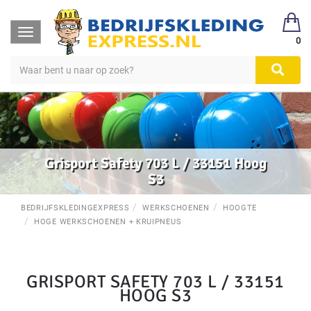
Toggle
0
navigation
Grisport Safety 703 L / 33151 Hoog
S3
BEDRIJFSKLEDINGEXPRESS
WERKSCHOENEN
HOOGTE
HOGE WERKSCHOENEN + KRUIPNEUS
GRISPORT SAFETY 703 L / 33151
HOOG S3