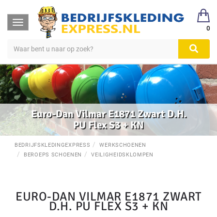
Toggle
0
navigation
Euro-Dan Vilmar E1871 Zwart D.H.
PU Flex S3 + KN
BEDRIJFSKLEDINGEXPRESS
WERKSCHOENEN
BEROEPS SCHOENEN
VEILIGHEIDSKLOMPEN
EURO-DAN VILMAR E1871 ZWART
D.H. PU FLEX S3 + KN