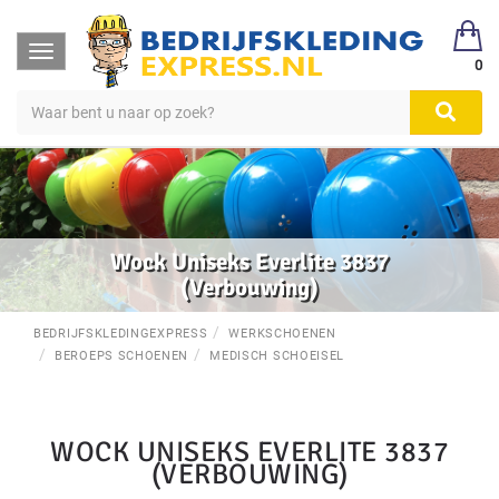
Toggle
0
navigation
Wock Uniseks Everlite 3837
(Verbouwing)
BEDRIJFSKLEDINGEXPRESS
WERKSCHOENEN
BEROEPS SCHOENEN
MEDISCH SCHOEISEL
WOCK UNISEKS EVERLITE 3837
(VERBOUWING)