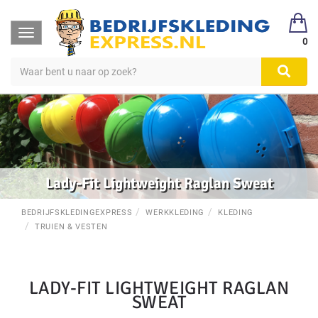
Toggle
0
navigation
Lady-Fit Lightweight Raglan Sweat
BEDRIJFSKLEDINGEXPRESS
WERKKLEDING
KLEDING
TRUIEN & VESTEN
LADY-FIT LIGHTWEIGHT RAGLAN
SWEAT