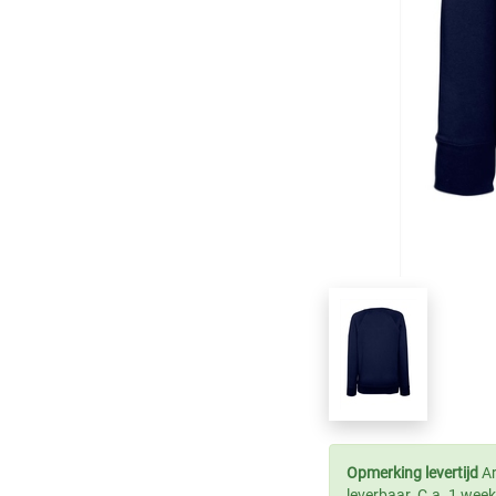
Opmerking levertijd
Ar
leverbaar. C.a. 1 week