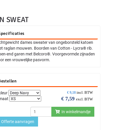
AN SWEAT
Specificaties
chtgewicht dames sweater van ongeborsteld katoen
t raglan mouwen. Boorden van Cotton - Lycra® rib.
en-end garen met Belcoro®. Voorgevormde zijnaden
or een vrouwelijke pasvorm.
Bestellen
incl. BTW
kleur
€
9,18
€
7,59
maat
excl. BTW
In winkelmandje
Offerte aanvragen