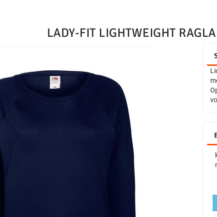
LADY-FIT LIGHTWEIGHT RAGL
Li
me
Op
vo