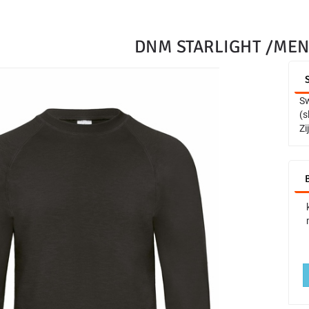
DNM STARLIGHT /ME
Sw
(s
Zi