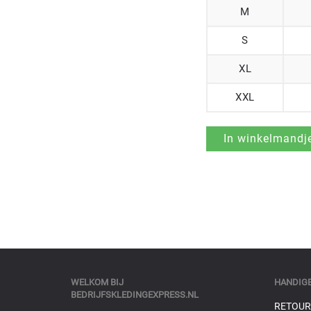
M
S
XL
XXL
WELKOM BIJ
HANDIGE
BEDRIJFSKLEDINGEXPRESS.NL
RETOUR