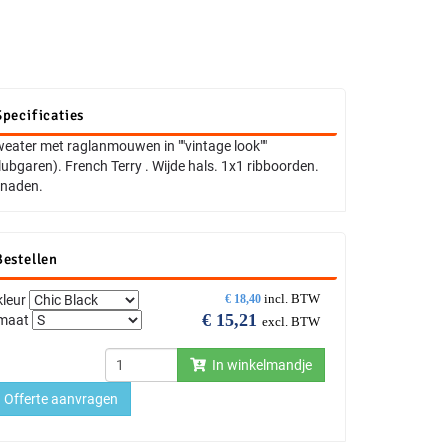
N
Specificaties
eater met raglanmouwen in ""vintage look""
lubgaren). French Terry . Wijde hals. 1x1 ribboorden.
jnaden.
Bestellen
incl. BTW
kleur
€
18,40
€
15,21
maat
excl. BTW
In winkelmandje
Offerte aanvragen