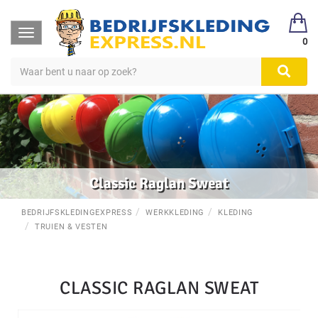
Toggle
0
navigation
Classic Raglan Sweat
BEDRIJFSKLEDINGEXPRESS
WERKKLEDING
KLEDING
TRUIEN & VESTEN
CLASSIC RAGLAN SWEAT