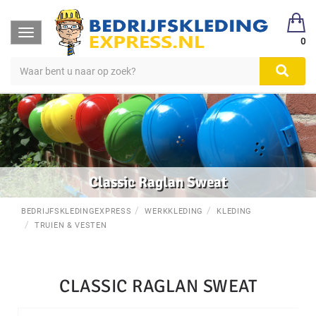
Toggle
0
navigation
Classic Raglan Sweat
BEDRIJFSKLEDINGEXPRESS
WERKKLEDING
KLEDING
TRUIEN & VESTEN
CLASSIC RAGLAN SWEAT