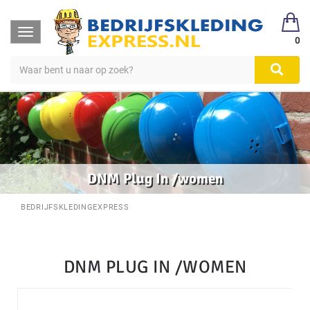
Toggle
0
navigation
DNM Plug In /women
BEDRIJFSKLEDINGEXPRESS
DNM PLUG IN /WOMEN