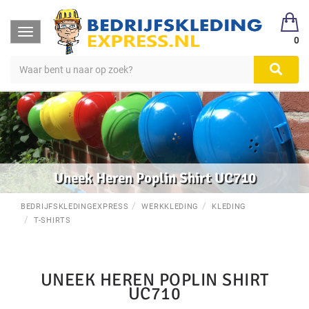
Toggle
0
navigation
Uneek Heren Poplin Shirt UC710
BEDRIJFSKLEDINGEXPRESS
WERKKLEDING
KLEDING
T-SHIRTS
UNEEK HEREN POPLIN SHIRT
UC710