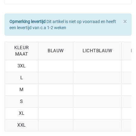
×
Opmerking levertijd
Dit artikel is niet op voorraad en heeft
een levertijd van c.a 1-2 weken
KLEUR
BLAUW
LICHTBLAUW
L
MAAT
3XL
L
M
S
XL
XXL