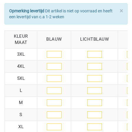
×
Opmerking levertijd
Dit artikel is niet op voorraad en heeft
een levertijd van c.a 1-2 weken
KLEUR
BLAUW
LICHTBLAUW
L
MAAT
3XL
4XL
5XL
L
M
S
XL