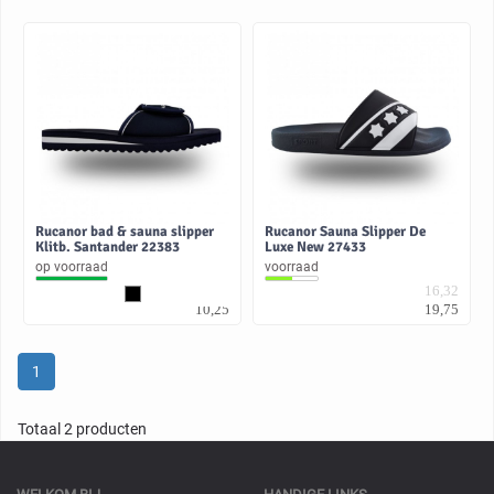
Rucanor bad & sauna slipper
Rucanor Sauna Slipper De
Klitb. Santander 22383
Luxe New 27433
op voorraad
voorraad
8,47
16,32
10,25
19,75
1
Totaal 2 producten