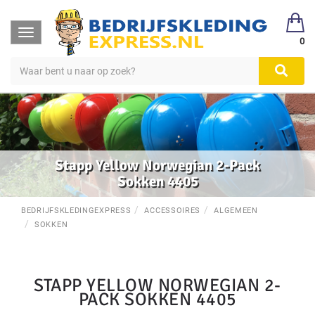
Toggle
0
navigation
Stapp Yellow Norwegian 2-Pack
Sokken 4405
BEDRIJFSKLEDINGEXPRESS
ACCESSOIRES
ALGEMEEN
SOKKEN
STAPP YELLOW NORWEGIAN 2-
PACK SOKKEN 4405