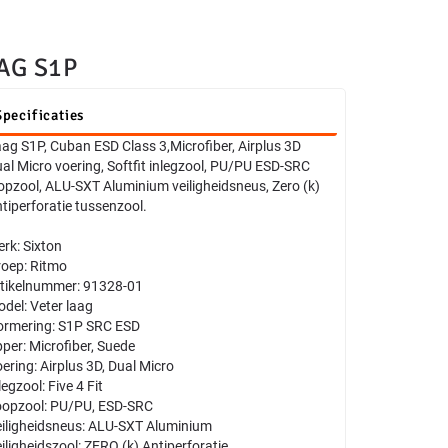
AG S1P
Specificaties
ag S1P, Cuban ESD Class 3,Microfiber, Airplus 3D
al Micro voering, Softfit inlegzool, PU/PU ESD-SRC
opzool, ALU-SXT Aluminium veiligheidsneus, Zero (k)
tiperforatie tussenzool.
rk: Sixton
oep: Ritmo
tikelnummer: 91328-01
del: Veter laag
rmering: S1P SRC ESD
per: Microfiber, Suede
ering: Airplus 3D, Dual Micro
legzool: Five 4 Fit
opzool: PU/PU, ESD-SRC
iligheidsneus: ALU-SXT Aluminium
iligheidszool: ZERO (k) Antiperforatie