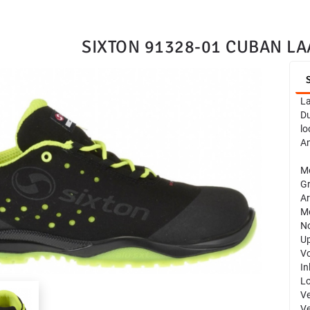
SIXTON 91328-01 CUBAN LA
La
Du
lo
An
Me
Gr
Ar
Mo
No
Up
Vo
In
Lo
Ve
Ve