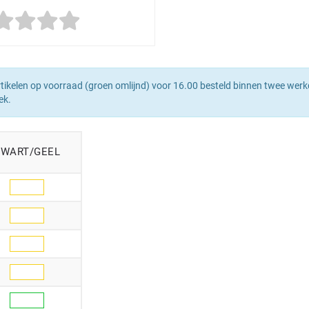
tikelen op voorraad (groen omlijnd) voor 16.00 besteld binnen twee werk
ek.
ZWART/GEEL