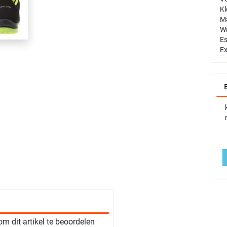
Kl
Ma
Wi
Es
Ex
m dit artikel te beoordelen