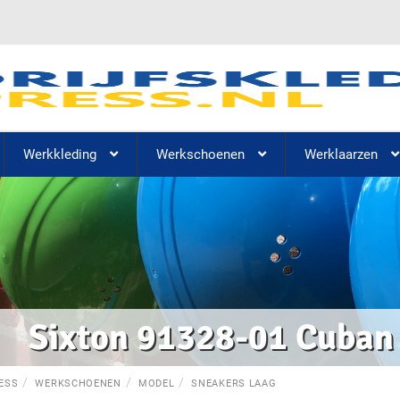
Werkkleding
Werkschoenen
Werklaarzen
Sixton 91328-01 Cuban
ESS
WERKSCHOENEN
MODEL
SNEAKERS LAAG