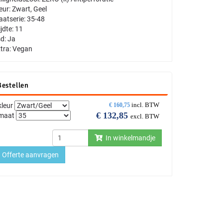
eur: Zwart, Geel
atserie: 35-48
jdte: 11
d: Ja
tra: Vegan
Bestellen
incl. BTW
kleur
€
160,75
€
132,85
maat
excl. BTW
In winkelmandje
Offerte aanvragen