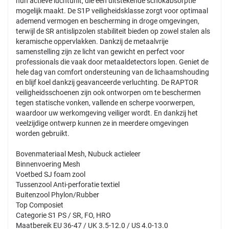
hun actieve luchtunit, die een uitstekende schokabsorptie
mogelijk maakt. De S1P veiligheidsklasse zorgt voor optimaal
ademend vermogen en bescherming in droge omgevingen,
terwijl de SR antislipzolen stabiliteit bieden op zowel stalen als
keramische oppervlakken. Dankzij de metaalvrije
samenstelling zijn ze licht van gewicht en perfect voor
professionals die vaak door metaaldetectors lopen. Geniet de
hele dag van comfort ondersteuning van de lichaamshouding
en blijf koel dankzij geavanceerde verluchting. De RAPTOR
veiligheidsschoenen zijn ook ontworpen om te beschermen
tegen statische vonken, vallende en scherpe voorwerpen,
waardoor uw werkomgeving veiliger wordt. En dankzij het
veelzijdige ontwerp kunnen ze in meerdere omgevingen
worden gebruikt.
Bovenmateriaal Mesh, Nubuck actieleer
Binnenvoering Mesh
Voetbed SJ foam zool
Tussenzool Anti-perforatie textiel
Buitenzool Phylon/Rubber
Top Composiet
Categorie S1 PS / SR, FO, HRO
Maatbereik EU 36-47 / UK 3.5-12.0 / US 4.0-13.0