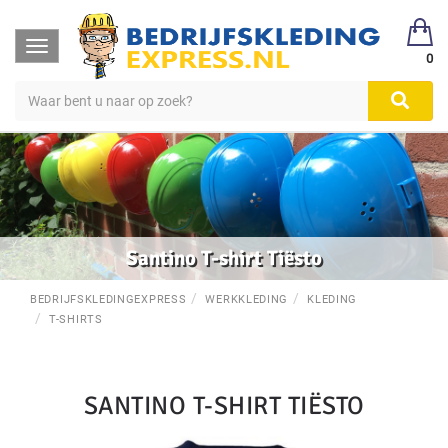
Toggle
0
navigation
Santino T-shirt Tiësto
BEDRIJFSKLEDINGEXPRESS
WERKKLEDING
KLEDING
T-SHIRTS
SANTINO T-SHIRT TIËSTO