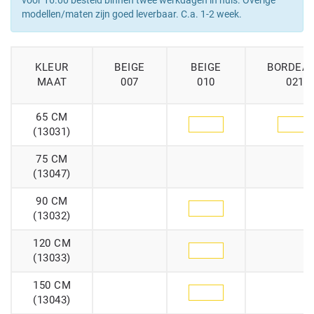
voor 16.00 besteld binnen twee werkdagen in huis. Overige
modellen/maten zijn goed leverbaar. C.a. 1-2 week.
KLEUR
BEIGE
BEIGE
BORDEA
MAAT
007
010
021
65 CM
(13031)
75 CM
(13047)
90 CM
(13032)
120 CM
(13033)
150 CM
(13043)