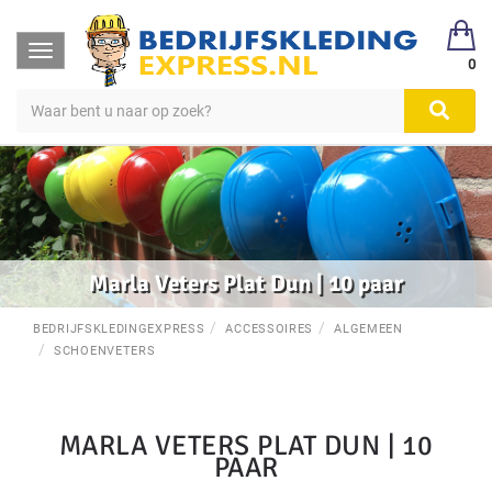
Toggle
0
navigation
Marla Veters Plat Dun | 10 paar
BEDRIJFSKLEDINGEXPRESS
ACCESSOIRES
ALGEMEEN
SCHOENVETERS
MARLA VETERS PLAT DUN | 10
PAAR