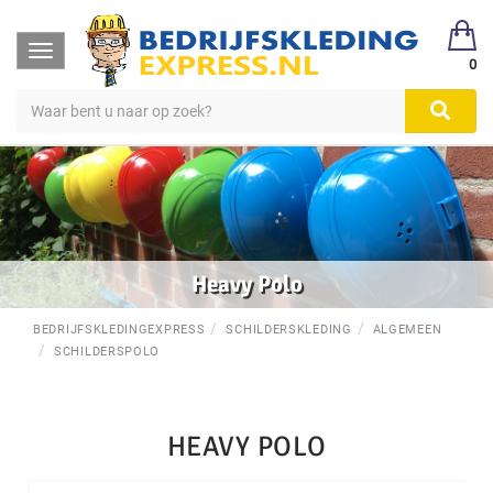
Toggle
0
navigation
Heavy Polo
BEDRIJFSKLEDINGEXPRESS
SCHILDERSKLEDING
ALGEMEEN
SCHILDERSPOLO
HEAVY POLO