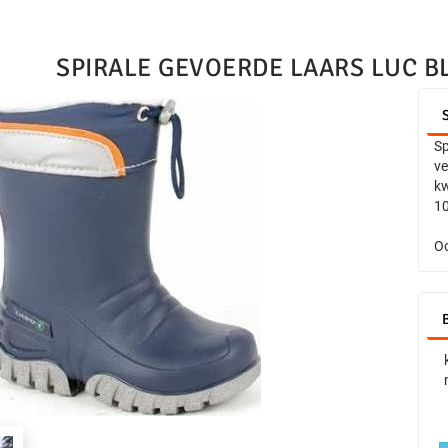
SPIRALE GEVOERDE LAARS LUC B
Sp
ve
kw
10
Oo