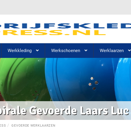
Werkkleding
Werkschoenen
Werklaarzen
pirale Gevoerde Laars Lu
ESS
GEVOERDE WERKLAARZEN