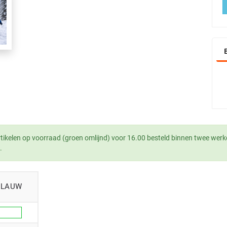
tikelen op voorraad (groen omlijnd) voor 16.00 besteld binnen twee werk
.
BLAUW