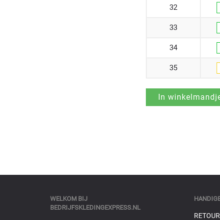
32
33
34
35
WELKOM BIJ
HANDIGE
BEDRIJFSKLEDINGEXPRESS.NL
RETOUR