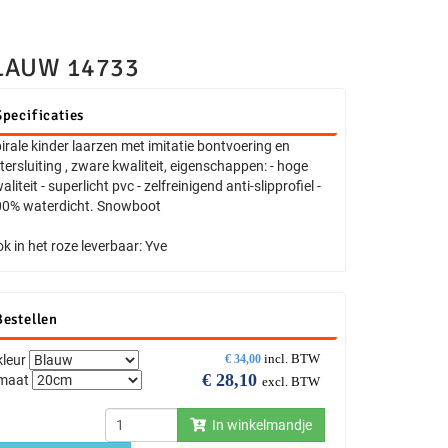
LAUW 14733
Specificaties
irale kinder laarzen met imitatie bontvoering en
tersluiting , zware kwaliteit, eigenschappen: - hoge
aliteit - superlicht pvc - zelfreinigend anti-slipprofiel -
0% waterdicht. Snowboot
k in het roze leverbaar: Yve
Bestellen
incl. BTW
kleur
€
34,00
€
28,10
maat
excl. BTW
In winkelmandje