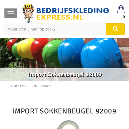
Toggle
0
navigation
Import Sokkenbeugel 92009
BEDRIJFSKLEDINGEXPRESS
IMPORT SOKKENBEUGEL 92009