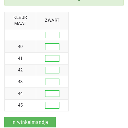
KLEUR
ZWART
MAAT
40
41
42
43
44
45