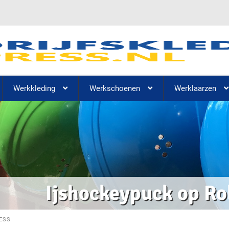
Werkkleding
Werkschoenen
Werklaarzen
Ijshockeypuck op Ro
ESS