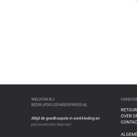
WELKOM BIJ
HANDIGE
BEDRIJFSKLEDINGEXPRESS.NL
RETOUR
OVER O
Altijd de goedkoopste in werkkleding en
CONTAC
personalisatie daarvan!
ALGEM