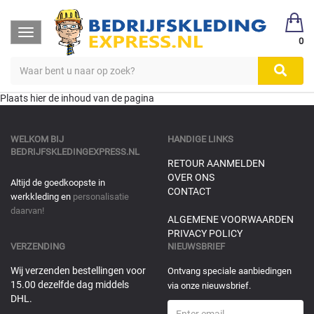
Toggle
0
navigation
Plaats hier de inhoud van de pagina
WELKOM BIJ
HANDIGE LINKS
BEDRIJFSKLEDINGEXPRESS.NL
RETOUR AANMELDEN
OVER ONS
Altijd de goedkoopste in
CONTACT
werkkleding en
personalisatie
daarvan!
ALGEMENE VOORWAARDEN
PRIVACY POLICY
VERZENDING
NIEUWSBRIEF
Wij verzenden bestellingen voor
Ontvang speciale aanbiedingen
15.00 dezelfde dag middels
via onze nieuwsbrief.
DHL.